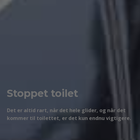
Stoppet toilet
Det er altid rart, når det hele glider, og når det
kommer til toilettet, er det kun endnu vigtigere.