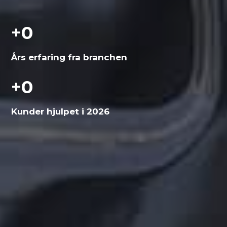
+
0
Års erfaring fra branchen
+
0
Kunder hjulpet i 2026
Få et uforpligtende
tilbud
Vi vender tilbage hurtigst muligt.