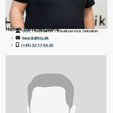
Henrik Gammelgaard
OOC / Indehaver / Kloakservice tekniker
henrik@htj.dk
(+45) 52 17 04 20