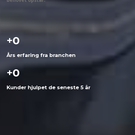
+
0
Års erfaring fra branchen
+
0
Kunder hjulpet de seneste 5 år
Få et uforpligtende
tilbud
Vi vender tilbage hurtigst muligt.