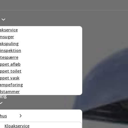
akservice
msuger
akspuling
inspektion
tespærre
ppet afløb
ppet toilet
ppet vask
ømpeforing
ldstammer
ing
hus
Kloakservice