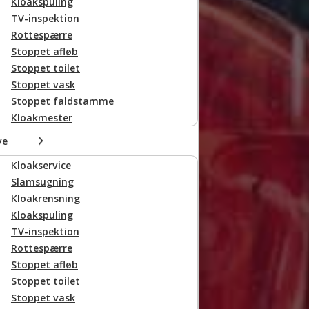
Kloakspuling
TV-inspektion
Rottespærre
Stoppet afløb
Stoppet toilet
Stoppet vask
Stoppet faldstamme
Kloakmester
r (max 5)
ve
Kloakservice
Slamsugning
Kloakrensning
Kloakspuling
TV-inspektion
Rottespærre
Stoppet afløb
Stoppet toilet
Stoppet vask