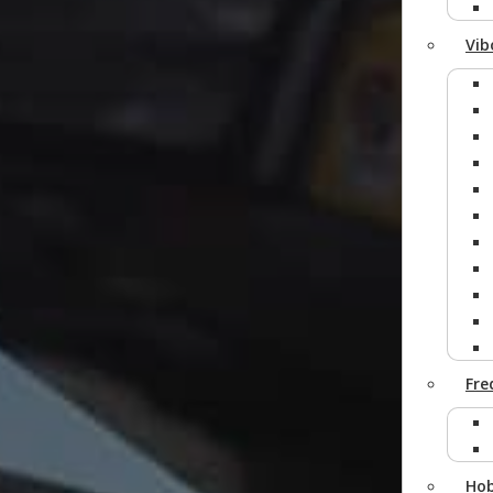
Vib
Fre
Ho