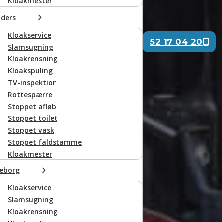
Kloakmester
ders
Kloakservice
52 17 04 20
Slamsugning
Ring til os
Kloakrensning
Kloakspuling
TV-inspektion
Rottespærre
Stoppet afløb
Stoppet toilet
Stoppet vask
Stoppet faldstamme
Kloakmester
keborg
Kloakservice
Slamsugning
Kloakrensning