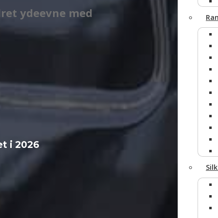
edret ydeevne med
Ran
Fjern
et i 2026
Sil