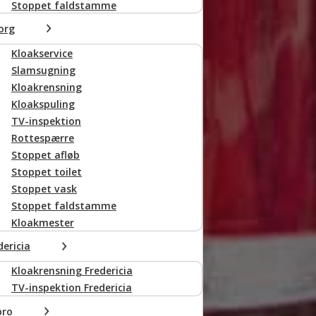
Stoppet faldstamme
org
Kloakservice
Slamsugning
Kloakrensning
Kloakspuling
TV-inspektion
Rottespærre
Stoppet afløb
Stoppet toilet
Stoppet vask
Stoppet faldstamme
Kloakmester
dericia
Kloakrensning Fredericia
TV-inspektion Fredericia
bro