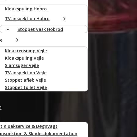
Kloakspuling Hobro
TV-inspektion Hobro
Stoppet vask Hobrod
le
Kloakrensning Vejle
Kloakspuling Vejle
Slamsuger Vejle
TV-inspektion Vejle
Stoppet afløb Vejle
Stoppet toilet Vejle
n
t Kloakservice & Døgnvagt
inspektion & Skadesdokumentation