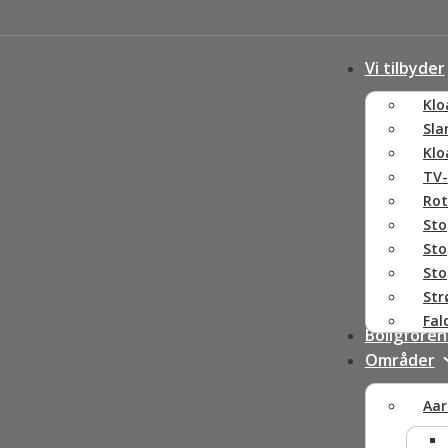
Vi tilbyder
Klo
Sla
Klo
TV-
Rot
Sto
Sto
Sto
Str
Fa
Boligforen
Områder
Aar