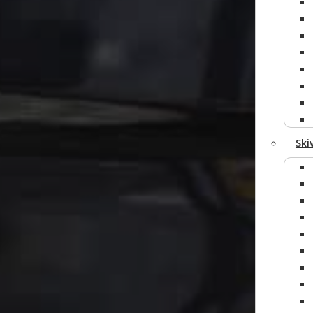
Tilføj file
Ski
Send