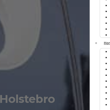
Få et
tilbu
Vi vender 
Hor
 Holstebro