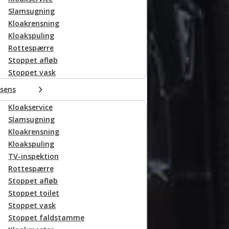
Slamsugning
Kloakrensning
 uforpligtende
Kloakspuling
d
Rottespærre
tilbage hurtigst muligt.
Stoppet afløb
Stoppet vask
sens
Kloakservice
Slamsugning
Kloakrensning
Kloakspuling
TV-inspektion
Rottespærre
Stoppet afløb
Stoppet toilet
Stoppet vask
Stoppet faldstamme