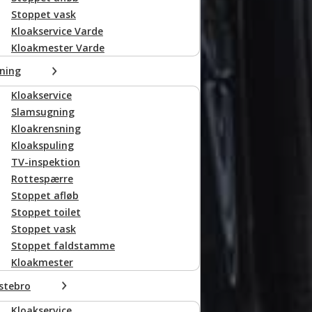
Stoppet vask
Kloakservice Varde
Kloakmester Varde
ning
Kloakservice
Slamsugning
Kloakrensning
Kloakspuling
TV-inspektion
Rottespærre
Stoppet afløb
Stoppet toilet
Stoppet vask
Stoppet faldstamme
Kloakmester
stebro
Kloakservice