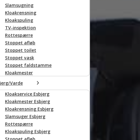
Slamsugning
Kloakrensning
Kloakspuling
TV-inspektion
Rottespærre
Stoppet afløb
Stoppet toilet
Stoppet vask
Stoppet faldstamme
Kloakmester
jerg/Varde
Kloakservice Esbjerg
Kloakmester Esbjerg
Kloakrensning Esbjerg
Slamsuger Esbjerg
Rottespærre
Kloakspuling Esbjerg
Stoppet afløb