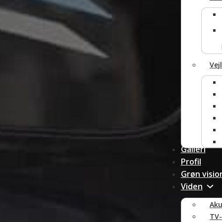
Vej
Galleri
Profil
Grøn visio
Viden
Aku
TV-