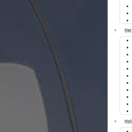
Her
Hol