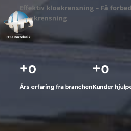
Effektiv kloakrensning – Få forb
kloakrensning
+
+
0
0
Års erfaring fra branchen
Kunder hjulp