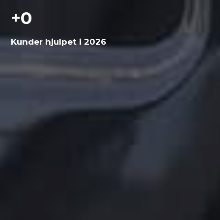
+
0
Kunder hjulpet i 2026
Få et uforpligtende
tilbud
Vi vender tilbage hurtigst muligt.