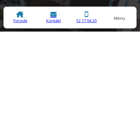
Menu
Forside
Kontakt
52 17 04 20
Akut kloakservice i Skive
Har du brug for akut kloakservice eller slamsugning i Skive
og omegn?
Når brønden eller tanken er fuld, skal den selvfølgelig
tømmes. Det kan skabe mange gener at stå med en fyldt
eller stoppet tank.