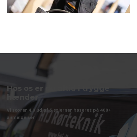
Hos os er du altid i trygge
hænder
Vi scorer 4.8 ud af 5 stjerner baseret på 400+
anmeldelser