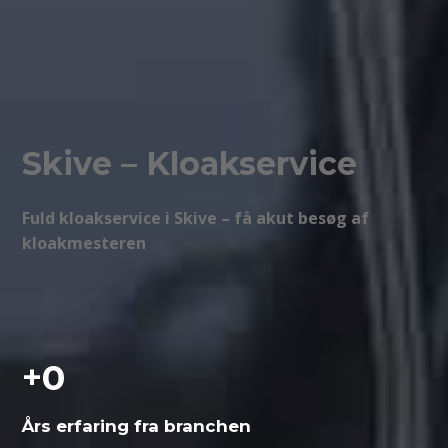
Skive – Kloakservice
Fuld kloakservice i Skive – få akut besøg af
kloakmesteren
+
0
Års erfaring fra branchen