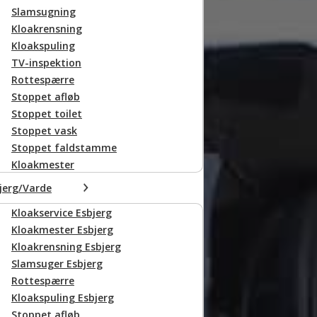
Slamsugning
Kloakrensning
Kloakspuling
TV-inspektion
Rottespærre
Stoppet afløb
Stoppet toilet
Stoppet vask
Stoppet faldstamme
Kloakmester
jerg/Varde
Kloakservice Esbjerg
Kloakmester Esbjerg
Kloakrensning Esbjerg
Slamsuger Esbjerg
Rottespærre
Kloakspuling Esbjerg
Stoppet afløb