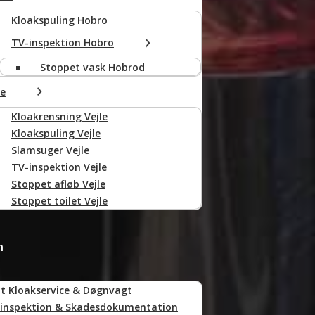
Kloakspuling Hobro
TV-inspektion Hobro
Stoppet vask Hobrod
le
Kloakrensning Vejle
Kloakspuling Vejle
Slamsuger Vejle
TV-inspektion Vejle
Stoppet afløb Vejle
Stoppet toilet Vejle
n
t Kloakservice & Døgnvagt
inspektion & Skadesdokumentation