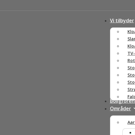
Vi tilbyder
Klo
Sla
Klo
TV-
Rot
Sto
Sto
Sto
Str
Fa
Boligforen
Områder
Aar