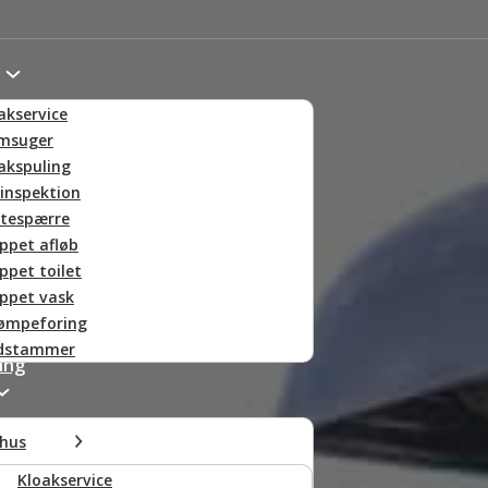
akservice
msuger
akspuling
inspektion
tespærre
ppet afløb
ppet toilet
ppet vask
ømpeforing
ldstammer
ing
hus
Kloakservice