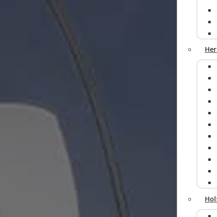
Her
Hol