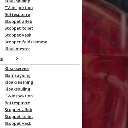
Kloakspuling
TV-inspektion
Rottespærre
Stoppet afløb
Stoppet toilet
Stoppet vask
Stoppet faldstamme
Kloakmester
r (max 5)
ve
Kloakservice
Slamsugning
Kloakrensning
Kloakspuling
TV-inspektion
Rottespærre
Stoppet afløb
Stoppet toilet
Stoppet vask