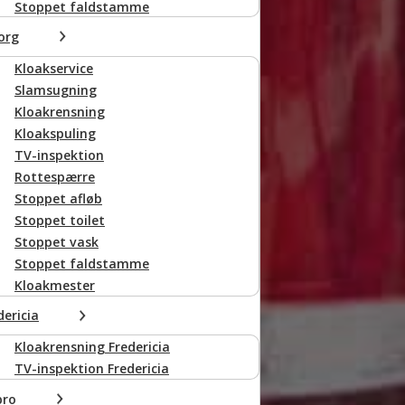
Stoppet faldstamme
org
Kloakservice
Slamsugning
Kloakrensning
Kloakspuling
TV-inspektion
Rottespærre
Stoppet afløb
Stoppet toilet
Stoppet vask
Stoppet faldstamme
Kloakmester
dericia
Kloakrensning Fredericia
TV-inspektion Fredericia
bro