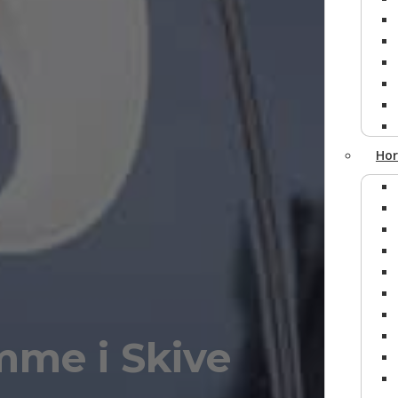
Få et
tilbu
Vi vender 
Hor
mme i Skive