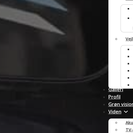
Vej
Galleri
Profil
Grøn visio
Viden
Aku
TV-