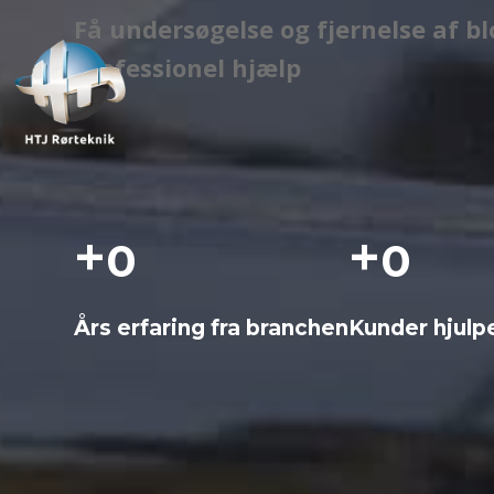
Få undersøgelse og fjernelse af 
professionel hjælp
+
+
0
0
Års erfaring fra branchen
Kunder hjulp