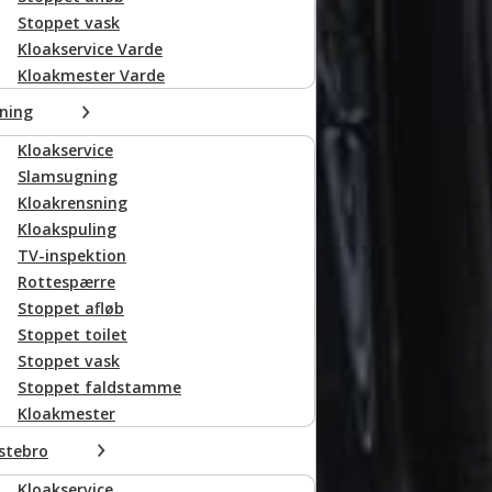
Stoppet vask
Kloakservice Varde
Kloakmester Varde
ning
Kloakservice
Slamsugning
Kloakrensning
Kloakspuling
TV-inspektion
Rottespærre
Stoppet afløb
Stoppet toilet
Stoppet vask
Stoppet faldstamme
Kloakmester
stebro
Kloakservice