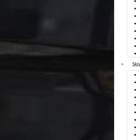
Tilføj file
Ski
Send