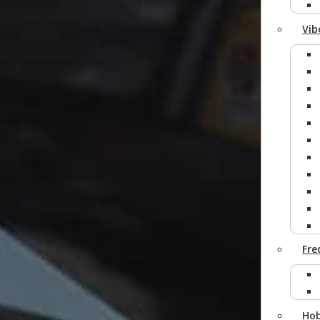
Vib
Fre
Ho