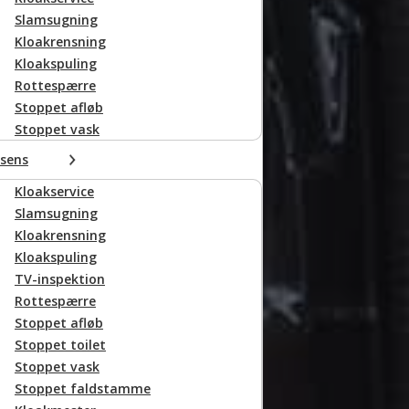
Slamsugning
Kloakrensning
 uforpligtende
Kloakspuling
d
Rottespærre
tilbage hurtigst muligt.
Stoppet afløb
Stoppet vask
sens
Kloakservice
Slamsugning
Kloakrensning
Kloakspuling
TV-inspektion
Rottespærre
Stoppet afløb
Stoppet toilet
Stoppet vask
Stoppet faldstamme