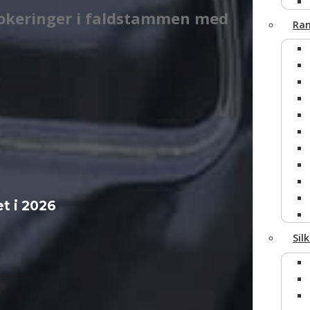
blokeringer i faldstammen med
Ran
Fjern
et i 2026
Sil