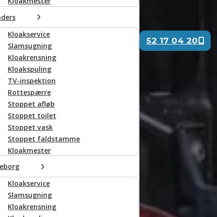
Kloakmester
ders
Kloakservice
52 17 04 20
Slamsugning
Ring til os
Kloakrensning
Kloakspuling
TV-inspektion
Rottespærre
Stoppet afløb
Stoppet toilet
Stoppet vask
Stoppet faldstamme
Kloakmester
keborg
Kloakservice
Slamsugning
Kloakrensning